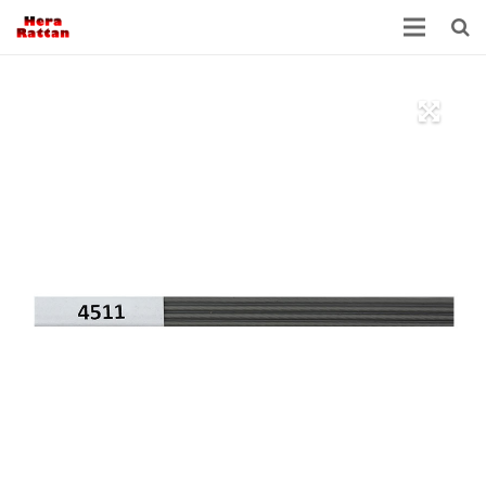
ANA SAYFA
HAKKIMIZDA
RATTAN NEDİR?
ÜRÜNLER
FABRİKA
İLETİŞİM